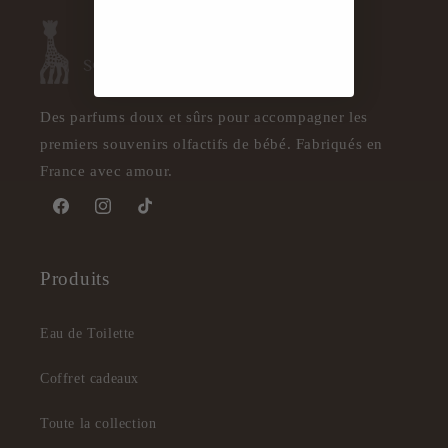
Des parfums doux et sûrs pour accompagner les
premiers souvenirs olfactifs de bébé. Fabriqués en
France avec amour.
Facebook
Instagram
TikTok
Produits
Eau de Toilette
Coffret cadeaux
Toute la collection