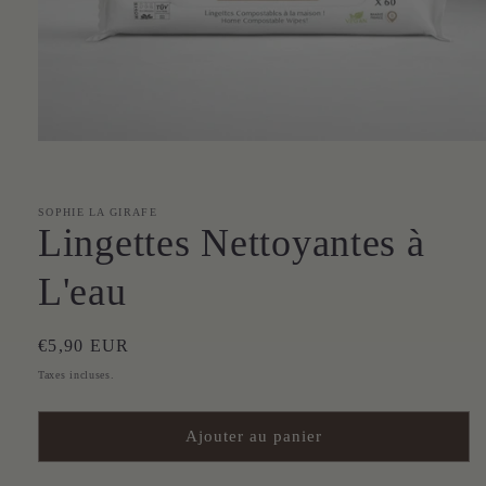
Ouvrir
le
média
1
dans
SOPHIE LA GIRAFE
une
Lingettes Nettoyantes à
fenêtre
modale
L'eau
Prix
€5,90 EUR
habituel
Taxes incluses.
Ajouter au panier