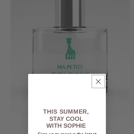
THIS SUMMER,
STAY COOL
Ma Petite Cologne - Eau de Cologne
WITH SOPHIE
Prix
€39,00 EUR
habituel