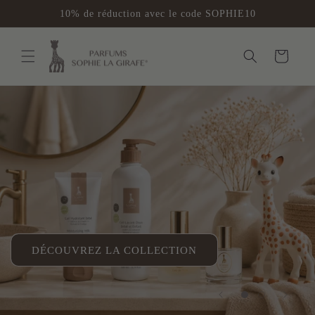
et
10% de réduction avec le code SOPHIE10
passer
au
contenu
Panier
DÉCOUVREZ LA COLLECTION