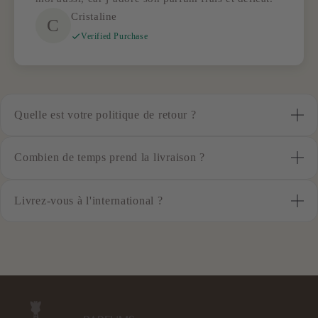
Cristaline
C
Verified Purchase
Quelle est votre politique de retour ?
Nous offrons une politique de retour de 30 jours pour tous les
Combien de temps prend la livraison ?
articles non utilisés et dans leur emballage d'origine. Veuillez
contacter notre service client pour effectuer un retour.
La livraison standard prend généralement de 5 à 7 jours ouvrables.
Livrez-vous à l'international ?
Des options de livraison express sont disponibles au moment du
paiement pour une livraison plus rapide.
Oui, nous livrons dans la plupart des pays du monde. Les frais et
délais de livraison varient selon la destination et seront calculés
lors du paiement.